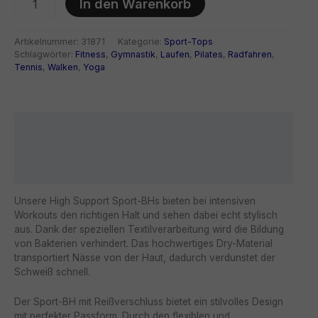
In den Warenkorb
BH
mit
Reissverschluss
Artikelnummer:
31871
Kategorie:
Sport-Tops
Menge
Schlagwörter:
Fitness
,
Gymnastik
,
Laufen
,
Pilates
,
Radfahren
,
Tennis
,
Walken
,
Yoga
Beschreibung
Zusätzliche Information
Rezensionen (0)
Unsere High Support Sport-BHs bieten bei intensiven
Workouts den richtigen Halt und sehen dabei echt stylisch
aus. Dank der speziellen Textilverarbeitung wird die Bildung
von Bakterien verhindert. Das hochwertiges Dry-Material
transportiert Nässe von der Haut, dadurch verdunstet der
Schweiß schnell.
Der Sport-BH mit Reißverschluss bietet ein stilvolles Design
mit perfekter Passform. Durch den flexiblen und