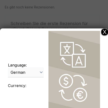
Es gibt noch keine Rezensionen.
Schreiben Sie die erste Rezension für
«Sport-BH mit Reissverschluss»
X
Ihre E-Mail-Adresse wird nicht veröffentlicht.
Erforderliche Felder sind mit
*
markiert
Ihre
Bewertung
*
Ihre Rezension
*
Language:
Currency:
Name
*