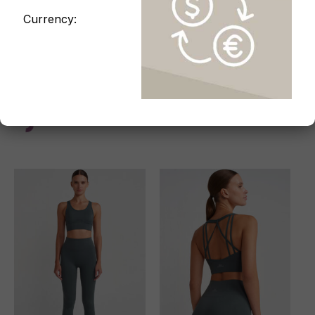
Currency:
Sport-Tops
Leggings
Gerippter Sport-BH mit
Jacquard Leggings
grafischen Details