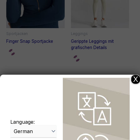
Sportjacken
Leggings
Finger Snap Sportjacke
Gerippte Leggings mit
grafischen Details
X
Language: