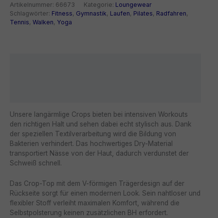
Menge
Artikelnummer:
66673
Kategorie:
Loungewear
Schlagwörter:
Fitness
,
Gymnastik
,
Laufen
,
Pilates
,
Radfahren
,
Tennis
,
Walken
,
Yoga
Beschreibung
Zusätzliche Information
Rezensionen (0)
Unsere langärmlige Crops bieten bei intensiven Workouts
den richtigen Halt und sehen dabei echt stylisch aus. Dank
der speziellen Textilverarbeitung wird die Bildung von
Bakterien verhindert. Das hochwertiges Dry-Material
transportiert Nässe von der Haut, dadurch verdunstet der
Schweiß schnell.
Das Crop-Top mit dem V-förmigen Trägerdesign auf der
Rückseite sorgt für einen modernen Look. Sein nahtloser und
flexibler Stoff verleiht maximalen Komfort, während die
Selbstpolsterung keinen zusätzlichen BH erfordert.