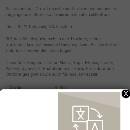
Sie können das Crop-Top mit einer flexiblen und bequemen
Leggings oder Shorts kombinieren und sehen stilvoll aus.
Inhalt: 92 % Polyamid, 8% Elasthan.
30°, kein Weichspüler, nicht in den Trockner, schnell
trocknend, keine chemische Reinigung, keine Bleichmittel auf
Chlorbasis verwenden, nicht bügeln.
Diese Artikel eignen sich für Pilates, Yoga, Fitness, Laufen,
Walken, Gymnastik, Radfahren und Tennis. Für Indoor und
Outdoor geeignet sowie auch für jede Jahreszeit.
Größe
S, M, L
X
Farbe
Chocolate, Indigo
Es gibt noch keine Rezensionen.