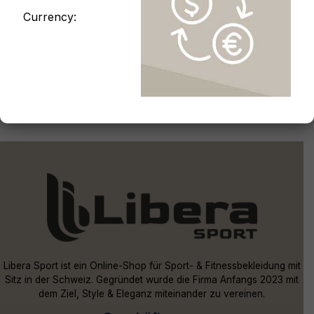
Loungewear
Currency:
Shorts
Sport-Tops
Sportjacken
Farbe
Libera Sport ist ein Online-Shop für Sport- & Fitnessbekleidung mit
Sitz in der Schweiz. Gegründet wurde die Firma Anfangs 2023 mit
dem Ziel, Style & Eleganz miteinander zu vereinen.