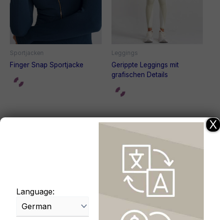
Sportjacken
Leggings
Finger Snap Sportjacke
Gerippte Leggings mit
grafischen Details
X
Language: