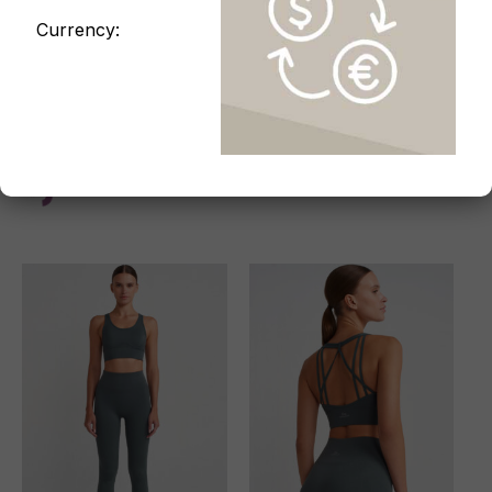
Currency:
Sport-Tops
Leggings
Gerippter Sport-BH mit
Jacquard Leggings
grafischen Details